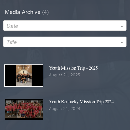
hospitality, and the Gospel of Life Disciples in Oklahoma.
Media Archive (
4
)
AND THANK YOU ANGEL INVESTORS FOR MAKING THIS
TRIP POSSIBLE!
Date
Title
Youth Mission Trip - 2025
August 21, 2025
Youth Kentucky Mission Trip 2024
August 21, 2024