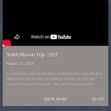
Youth Mission Trip - 2025
August 21, 2025
St. Gabriel's youth group went on mission last July 2025 to
Oklahoma! God blessed us through service, prayer, the
sacraments, and fellowship. The Lord's presence and
providential plan was palpable!
SHOW MORE
SHARE
Thank you to the CMT mission leaders for everything they
did, the Benedictines of Mary, Queen of the Apostles in
Gower, MO and the Benedictine's of Atchison, KA for their